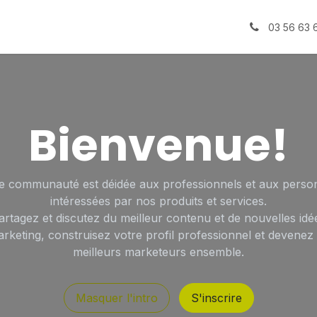
e
Télécom
Logiciels
Clients
À propos d'Ellyos
03 56 63 
Bienvenue!
te communauté est déidée aux professionnels et aux perso
intéressées par nos produits et services.
artagez et discutez du meilleur contenu et de nouvelles idé
rketing, construisez votre profil professionnel et devenez
meilleurs marketeurs ensemble.
Masquer l'intro
S'inscrire