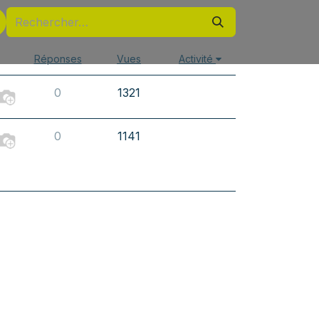
Réponses
Vues
Activité
0
1321
0
1141