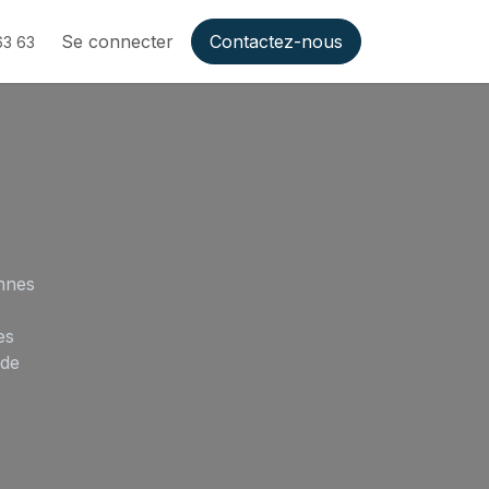
Se connecter
Contactez-nous
63 63
nnes
es
 de