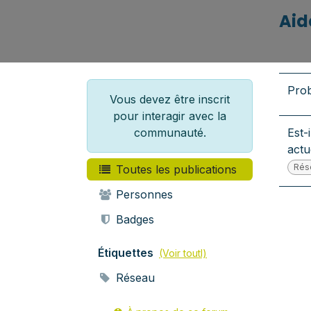
Aid
Prob
Vous devez être inscrit
pour interagir avec la
communauté.
Est-
actu
Rés
Toutes les publications
Personnes
Badges
Étiquettes
(Voir toutl)
Réseau