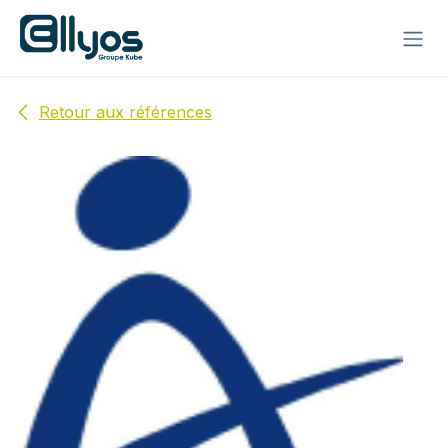
Se rendre au contenu
Retour aux références